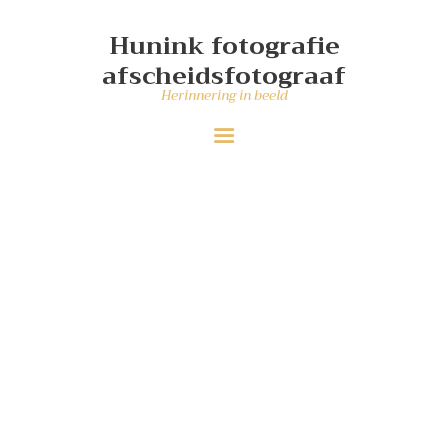
DIENSTEN
Hunink fotografie
WIE MAAKT DE FOTO’S
afscheidsfotograaf
PORTFOLIO
Herinnering in beeld
CONTACT
ANDER WERK