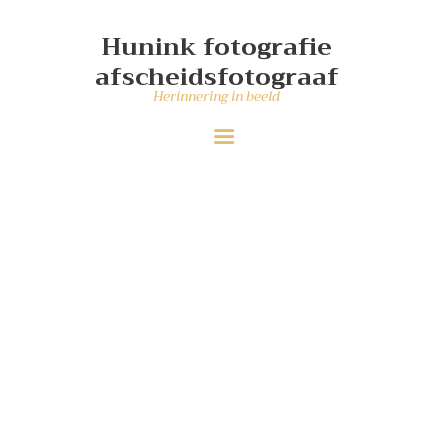
DIENSTEN
Hunink fotografie
WIE MAAKT DE FOTO’S
afscheidsfotograaf
PORTFOLIO
Herinnering in beeld
CONTACT
ANDER WERK
Werk aan de muur
Home
Werk aan de muur