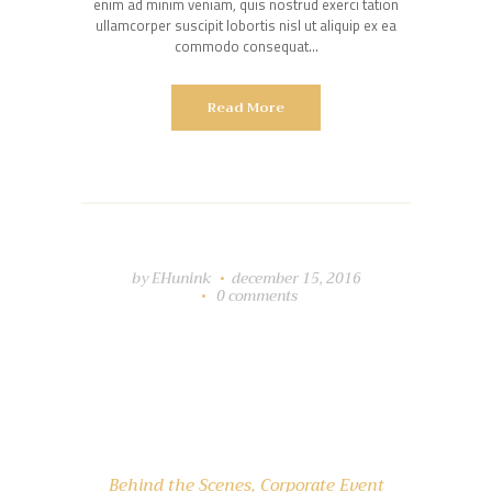
enim ad minim veniam, quis nostrud exerci tation
ullamcorper suscipit lobortis nisl ut aliquip ex ea
commodo consequat…
Read More
by
EHunink
december 15, 2016
0
comments
Behind the Scenes
,
Corporate Event