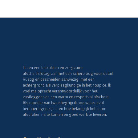
Ik ben een betrokken en zorgzame
afscheidsfotograaf met een scherp oog voor detail.
Rustig en bescheiden aanwezig, met een
achtergrond als verpleegkundige in het hospice. Ik
voel me oprecht verantwoordelijk voor het
vastleggen van een warm en respectvol afscheid.
Als moeder van twee begrijp ik hoe waardevol
herinneringen zijn – en hoe belangrijk het is om
afspraken na te komen en goed werk te leveren.