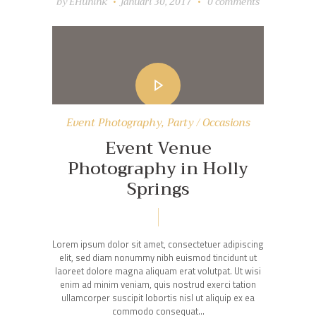
by
EHunink
januari 30, 2017
0
comments
Event Photography
,
Party / Occasions
Event Venue
Photography in Holly
Springs
Lorem ipsum dolor sit amet, consectetuer adipiscing
elit, sed diam nonummy nibh euismod tincidunt ut
laoreet dolore magna aliquam erat volutpat. Ut wisi
enim ad minim veniam, quis nostrud exerci tation
ullamcorper suscipit lobortis nisl ut aliquip ex ea
commodo consequat…