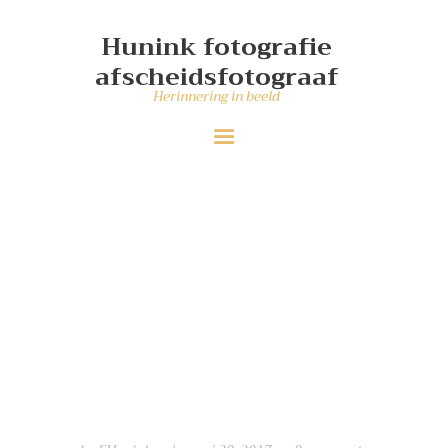
DIENSTEN
Hunink fotografie
WIE MAAKT DE FOTO’S
afscheidsfotograaf
PORTFOLIO
Herinnering in beeld
CONTACT
ANDER WERK
Tag: photoshoot
Home
Tag: photoshoot