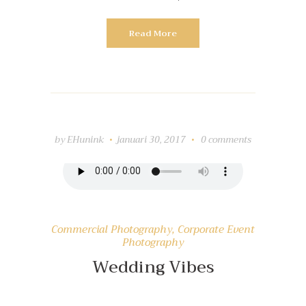
Read More
Lily Hunter
Insert Audio Title Here
by
EHunink
januari 30, 2017
0
comments
Commercial Photography
,
Corporate Event
Photography
Wedding Vibes